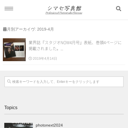
ホーム
月別アーカイヴ:
2019-4月
TOP
業界誌『スタジオNOW4月号』表紙、巻頭4ページに
撮影メニュー
掲載されました。...
menu
2019年4月14日
百日・お宮参り
七五三
入学入園
Topics
photonext2024
成人式